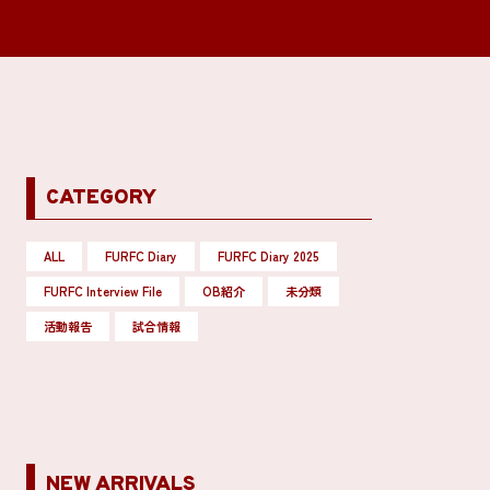
CATEGORY
ALL
FURFC Diary
FURFC Diary 2025
FURFC Interview File
OB紹介
未分類
活動報告
試合情報
NEW ARRIVALS