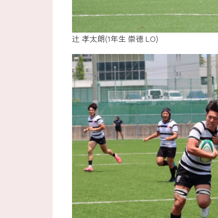
辻 孝太朗(1年生 崇徳 LO)