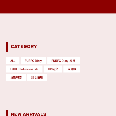
CATEGORY
ALL
FURFC Diary
FURFC Diary 2025
FURFC Interview File
OB紹介
未分類
活動報告
試合情報
NEW ARRIVALS