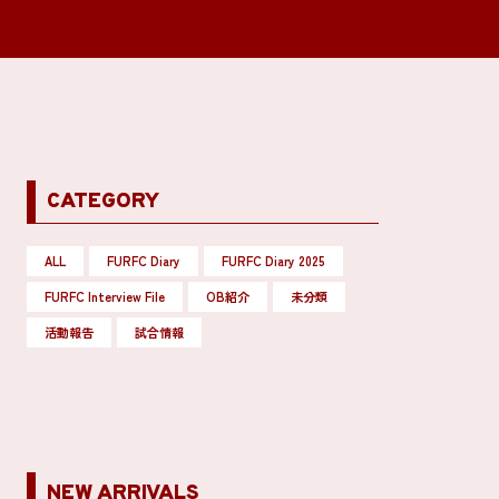
CATEGORY
ALL
FURFC Diary
FURFC Diary 2025
FURFC Interview File
OB紹介
未分類
活動報告
試合情報
NEW ARRIVALS