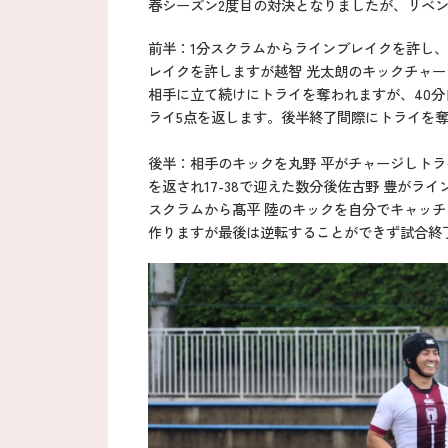
春シーズン2度目の対決となりましたが、リベ
前半：1分スクラムからラインブレイクを許し、
レイクを許しますが越智 光太朗のキックチャー
相手に立て続けにトライを奪われますが、40分
ライ5点を返します。後半終了間際にトライを奪わ
後半：相手のキックを丸野 平がチャージしトラ
を返され17-38で迎えた数分後佐古野 豊がラ
スクラムから髙平 陸のキックを自分でキャッ
作りますが最後は逆転することができず試合終