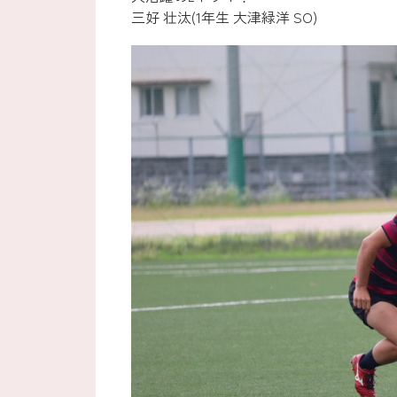
三好 壮汰(1年生 大津緑洋 SO)