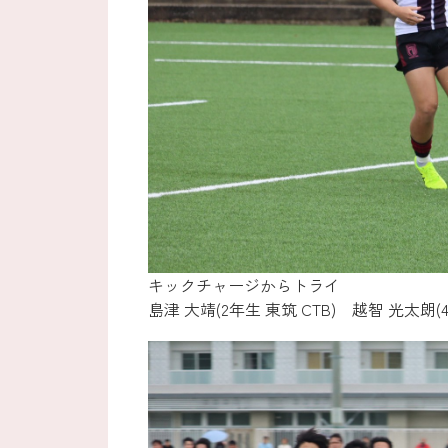
キックチャージからトライ
島津 大靖(2年生 東筑 CTB) 越智 光太朗(4