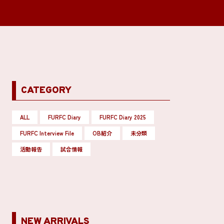
CATEGORY
ALL
FURFC Diary
FURFC Diary 2025
FURFC Interview File
OB紹介
未分類
活動報告
試合情報
NEW ARRIVALS