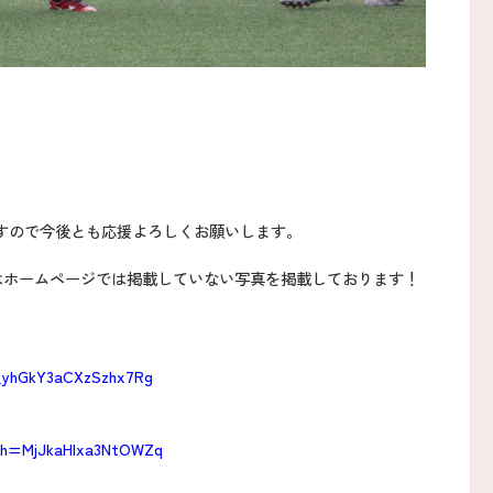
。
すので今後とも応援よろしくお願いします。
はホームページでは掲載していない写真を掲載しております！
d_yhGkY3aCXzSzhx7Rg
igsh=MjJkaHIxa3NtOWZq