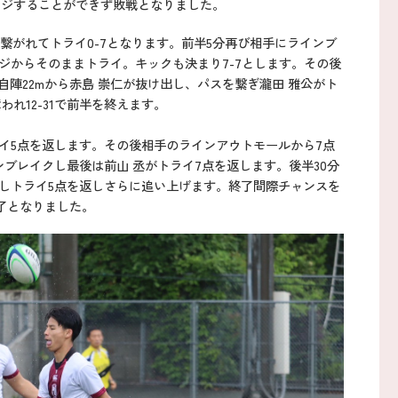
ンジすることができず敗戦となりました。
繋がれてトライ0-7となります。前半5分再び相手にラインブ
ジからそのままトライ。キックも決まり7-7とします。その後
自陣22mから赤島 崇仁が抜け出し、パスを繋ぎ瀧田 雅公がト
れ12-31で前半を終えます。
イ5点を返します。その後相手のラインアウトモールから7点
インブレイクし最後は前山 丞がトライ7点を返します。後半30分
チしトライ5点を返しさらに追い上げます。終了間際チャンスを
了となりました。