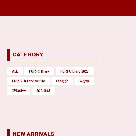
CATEGORY
ALL
FURFC Diary
FURFC Diary 2025
FURFC Interview File
OB紹介
未分類
活動報告
試合情報
NEW ARRIVALS