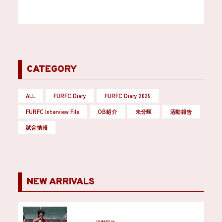
CATEGORY
ALL
FURFC Diary
FURFC Diary 2025
FURFC Interview File
OB紹介
未分類
活動報告
試合情報
NEW ARRIVALS