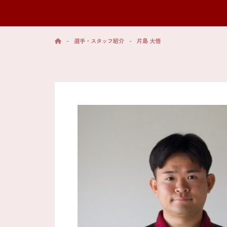
-
選手・スタッフ紹介
-
片島 大悟