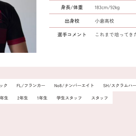
身長/体重
183cm/92kg
出身校
小倉高校
選手コメント
これまで培ってき
ロック
FL/フランカー
No8/ナンバーエイト
SH/スクラムハ
3年生
2年生
1年生
学生スタッフ
スタッフ