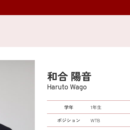
和合 陽音
Haruto Wago
学年
1年生
ポジション
WTB