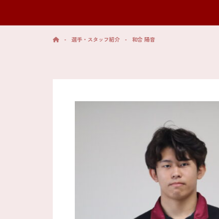
-
選手・スタッフ紹介
-
和合 陽音